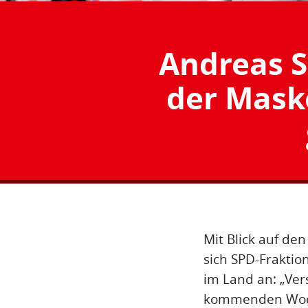
Andreas S
der Mask
Mit Blick auf de
sich SPD-Fraktio
im Land an: „Ver
kommenden Woch