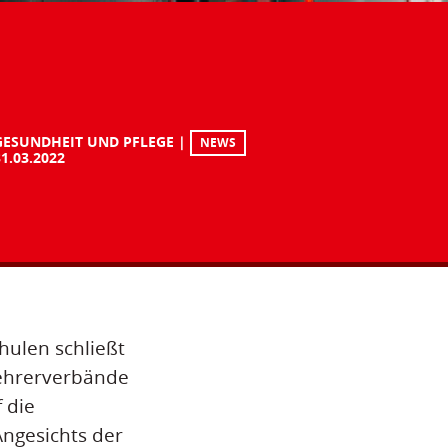
GESUNDHEIT UND PFLEGE
NEWS
31.03.2022
hulen schließt
Lehrerverbände
 die
ngesichts der