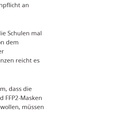
pflicht an
die Schulen mal
von dem
er
nzen reicht es
em, dass die
end FFP2-Masken
n wollen, müssen