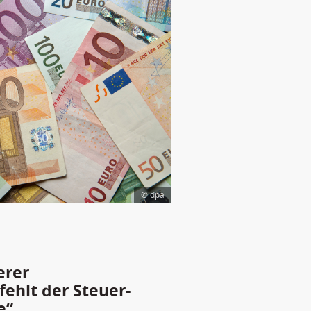
© dpa
erer
ehlt der Steuer-
e“