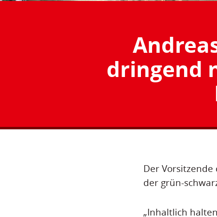
Andreas
dringend n
Der Vorsitzende 
der grün-schwarz
„Inhaltlich halt