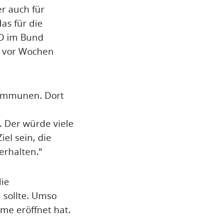
er auch für
as für die
SPD im Bund
n vor Wochen
 Kommunen. Dort
 Der würde viele
el sein, die
erhalten.“
die
 sollte. Umso
ume eröffnet hat.