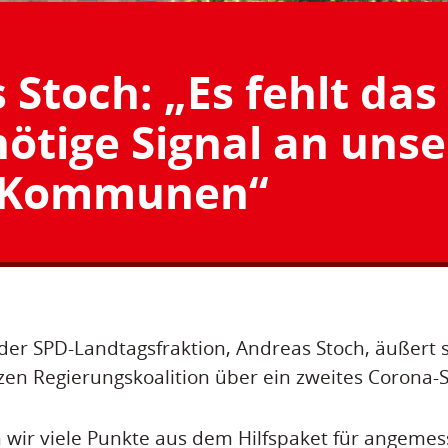
 Stoch: „Es fehlt das
ötige Signal an unse
Kommunen“
der SPD-Landtagsfraktion, Andreas Stoch, äußert s
en Regierungskoalition über ein zweites Corona-S
en wir viele Punkte aus dem Hilfspaket für angeme