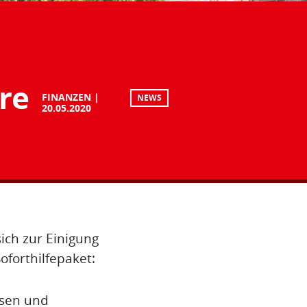
re
FINANZEN
NEWS
20.05.2020
ich zur Einigung
oforthilfepaket:
ssen und