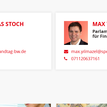
S STOCH
MAX 
Parlam
für Fi
und In
andtag-bw.de
max.yilmazel@spd
071120637161