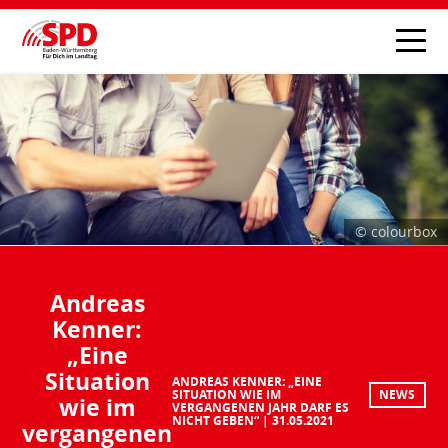
© colourbox
Andreas
Kenner:
„Eine
Situation
ANDREAS KENNER: „EINE
SITUATION WIE IM
NEWS
wie im
VERGANGENEN JAHR DARF ES
NICHT GEBEN“
31.05.2021
vergangenen