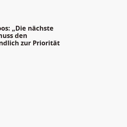
oos: „Die nächste
muss den
lich zur Priorität