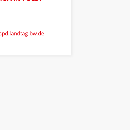
@spd.landtag-bw.de