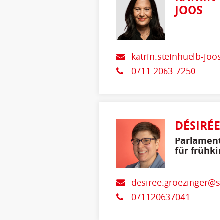
JOOS
katrin.steinhuelb-jo
0711 2063-7250
DÉSIRÉ
Parlament
für frühki
desiree.groezinger@
071120637041