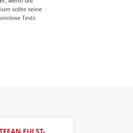
er, wenn die
ium sollte seine
sinnlose Tests
STEFAN FULST-