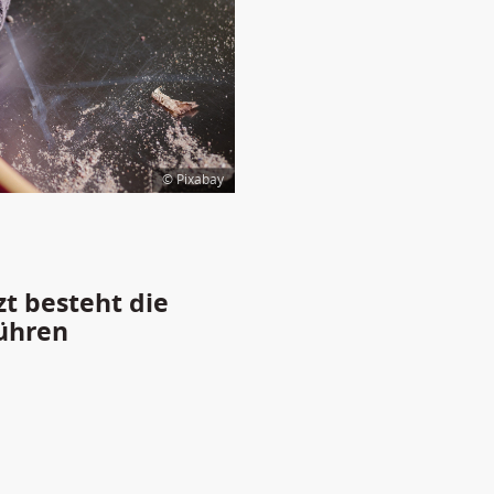
© Pixabay
zt besteht die
ühren