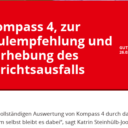
ompass 4, zur
ulempfehlung und
GUT
Erhebung des
26.0
richtsausfalls
vollständigen Auswertung von Kompass 4 durch d
 selbst bleibt es dabei“, sagt Katrin Steinhülb-Joo