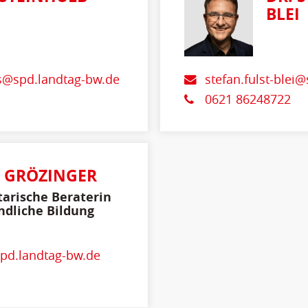
BLEI
os@spd.landtag-bw.de
stefan.fulst-blei
0621 86248722
E GRÖZINGER
arische Beraterin
ndliche Bildung
spd.landtag-bw.de