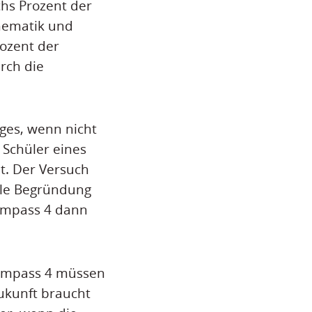
chs Prozent der
hematik und
rozent der
rch die
iges, wenn nicht
 Schüler eines
. Der Versuch
ible Begründung
ompass 4 dann
Kompass 4 müssen
ukunft braucht