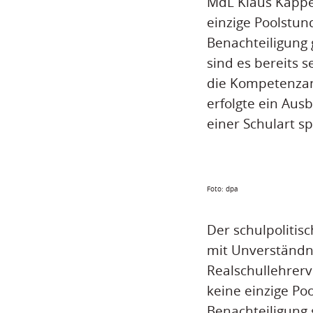
MdL Klaus Käppel
einzige Poolstun
Benachteiligung
sind es bereits 
die Kompetenzan
erfolgte ein Aus
einer Schulart sp
Foto: dpa
Der schulpolitis
mit Unverständn
Realschullehrerv
keine einzige Po
Benachteiligung