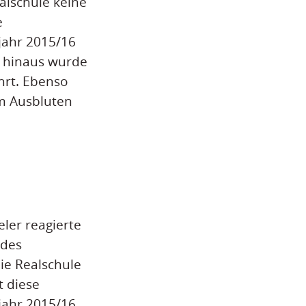
alschule keine
e
jahr 2015/16
r hinaus wurde
hrt. Ebenso
om Ausbluten
ler reagierte
 des
ie Realschule
t diese
jahr 2015/16