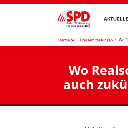
AKTUELLE
Wo Re
Startseite
Pressemitteilungen
Wo Realsc
auch zukün