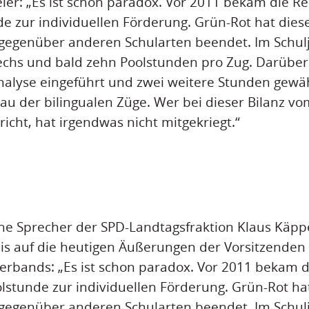
er: „Es ist schon paradox. Vor 2011 bekam die Re
de zur individuellen Förderung. Grün-Rot hat dies
 gegenüber anderen Schularten beendet. Im Schul
sechs und bald zehn Poolstunden pro Zug. Darübe
alyse eingeführt und zwei weitere Stunden gewä
bau der bilingualen Züge. Wer bei dieser Bilanz v
richt, hat irgendwas nicht mitgekriegt.“
che Sprecher der SPD-Landtagsfraktion Klaus Käppe
is auf die heutigen Äußerungen der Vorsitzenden
erbands: „Es ist schon paradox. Vor 2011 bekam d
olstunde zur individuellen Förderung. Grün-Rot ha
 gegenüber anderen Schularten beendet. Im Schul