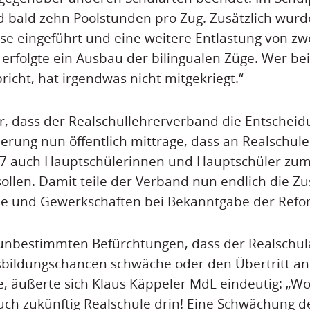
d bald zehn Poolstunden pro Zug. Zusätzlich wurd
e eingeführt und eine weitere Entlastung von zw
erfolgte ein Ausbau der bilingualen Züge. Wer bei
richt, hat irgendwas nicht mitgekriegt.“
er, dass der Realschullehrerverband die Entscheid
erung nun öffentlich mittrage, dass an Realschu
17 auch Hauptschülerinnen und Hauptschüler zum
ollen. Damit teile der Verband nun endlich die Z
e und Gewerkschaften bei Bekanntgabe der Refo
nbestimmten Befürchtungen, dass der Realschul
sbildungschancen schwäche oder den Übertritt an 
, äußerte sich Klaus Käppeler MdL eindeutig: „Wo
 auch zukünftig Realschule drin! Eine Schwächung d