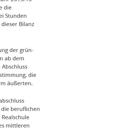
e die
ei Stunden
 dieser Bilanz
ung der grün-
len ab dem
 Abschluss
ustimmung, die
rm äußerten.
abschluss
die beruflichen
 Realschule
es mittleren