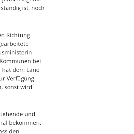
ständig ist, noch
en Richtung
gearbeitete
usministerin
ie Kommunen bei
nd hat dem Land
zur Verfügung
, sonst wird
estehende und
sonal bekommen.
dass den