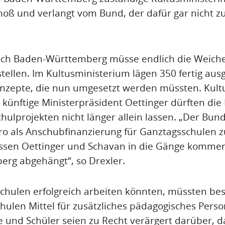
oß und verlangt vom Bund, der dafür gar nicht zu
auch Baden-Württemberg müsse endlich die Weich
tellen. Im Kultusministerium lägen 350 fertig aus
nzepte, die nun umgesetzt werden müssten. Kult
 künftige Ministerpräsident Oettinger dürften d
hulprojekten nicht länger allein lassen. „Der Bu
ro als Anschubfinanzierung für Ganztagsschulen 
müssen Oettinger und Schavan in die Gänge kommen
rg abgehängt“, so Drexler.
chulen erfolgreich arbeiten könnten, müssten b
hulen Mittel für zusätzliches pädagogisches Per
te und Schüler seien zu Recht verärgert darüber, 