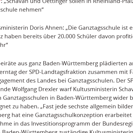
r
: „Schavan und Oettinger sollen in Rheinland-Pfal
sschule nehmen“
ministerin Doris Ahnen: „Die Ganztagsschule ist e
lz haben bereits über 20.000 Schüler davon profiti
hr“
beiräte aus ganz Baden-Württemberg plädierten 
lterntag der SPD-Landtagsfraktion zusammen mit 
ngagement des Landes bei Ganztagsschulen. Der S
ende Wolfgang Drexler warf Kultusministerin Scha
n Ganztagsschulen in Baden-Württemberg wider b
gnet zu haben. „Fast jede sechste allgemein bilde
rg hat eine Ganztagsschulkonzeption erarbeitet
hme in das Investitionsprogramm der Bundesregie
in Baden-Württemberg zuständige Kultusministerin 