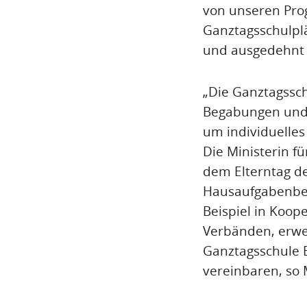
von unseren Prog
Ganztagsschulplä
und ausgedehnt 
„Die Ganztagssch
Begabungen und B
um individuelles
Die Ministerin f
dem Elterntag d
Hausaufgabenbet
Beispiel in Koop
Verbänden, erwe
Ganztagsschule E
vereinbaren, so 