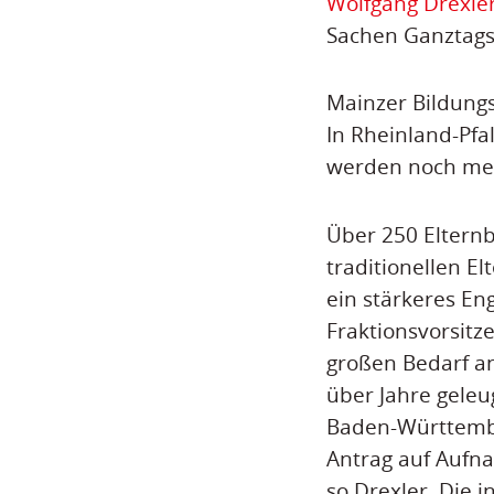
Wolfgang Drexle
Sachen Ganztag
Mainzer Bildungs
In Rheinland-Pfa
werden noch me
Über 250 Eltern
traditionellen E
ein stärkeres E
Fraktionsvorsitz
großen Bedarf a
über Jahre geleu
Baden-Württembe
Antrag auf Aufna
so Drexler. Die 