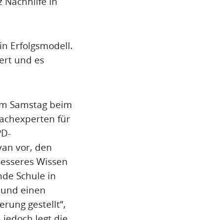
z Nachhilfe in
in Erfolgsmodell.
ert und es
am Samstag beim
Fachexperten für
PD-
van vor, den
esseres Wissen
nde Schule in
 und einen
rung gestellt“,
jedoch legt die