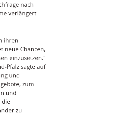
chfrage nach
me verlängert
h ihren
et neue Chancen,
en einzusetzen.“
d-Pfalz sagte auf
ung und
ngebote, zum
en und
 die
ander zu