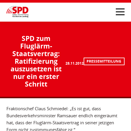
SPD zum
Fluglärm-
Staatsvertrag:
Ratifizierung
PRESSEMITTEILUNG
28.11.2012
auszusetzen ist
nur ein erster
Schritt
Fraktionschef Claus Schmiedel: „Es ist gut, dass
Bundesverkehrsminister Ramsauer endlich eingeräumt
hat, dass der Fluglärm-Staatsvertrag in seiner jetzigen
Form nicht zustimmungsfähig ist.“