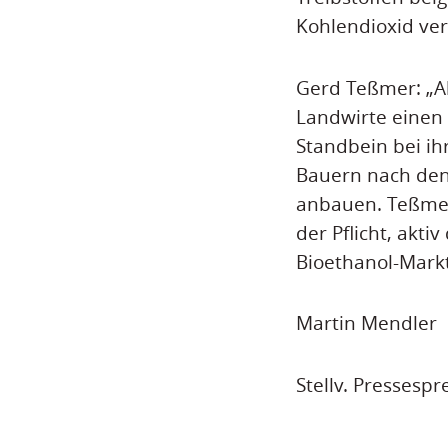
Kohlendioxid ve
Gerd Teßmer: „Al
Landwirte einen 
Standbein bei ih
Bauern nach den 
anbauen. Teßmer,
der Pflicht, akt
Bioethanol-Mark
Martin Mendler
Stellv. Pressespr