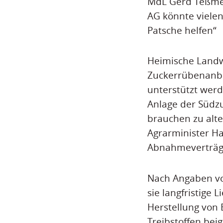
MdL Gerd Teßmer:
AG könnte vielen
Patsche helfen“
Heimische Landw
Zuckerrübenanbau
unterstützt werde
Anlage der Südz
brauchen zu alt
Agrarminister Ha
Abnahmeverträge
Nach Angaben vo
sie langfristige 
Herstellung von 
Treibstoffen be