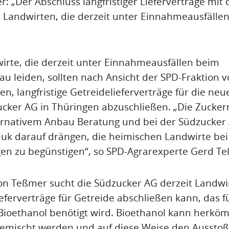
 „Der Abschluss langfristiger Lieferverträge mit
 Landwirten, die derzeit unter Einnahmeausfällen
irte, die derzeit unter Einnahmeausfällen beim
 leiden, sollten nach Ansicht der SPD-Fraktion 
n, langfristige Getreidelieferverträge für die neu
ucker AG in Thüringen abzuschließen. „Die Zucke
ernativem Anbau Beratung und bei der Südzucker 
uk darauf drängen, die heimischen Landwirte bei
n zu begünstigen“, so SPD-Agrarexperte Gerd T
n Teßmer sucht die Südzucker AG derzeit Landwi
Lieferverträge für Getreide abschließen kann, das f
Bioethanol benötigt wird. Bioethanol kann herkö
igemischt werden und auf diese Weise den Ausstoß