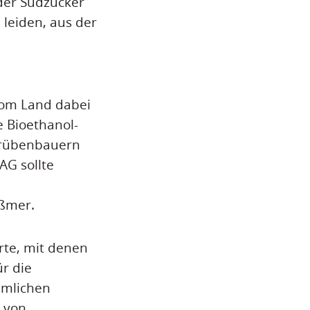
 der Südzucker
 leiden, aus der
vom Land dabei
e Bioethanol-
rrübenbauern
AG sollte
eßmer.
rte, mit denen
ür die
mmlichen
 von