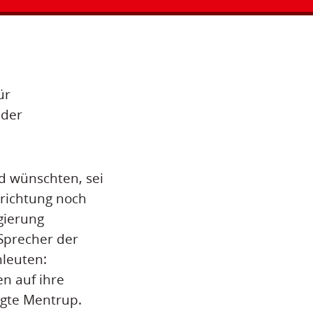
ür
 der
d wünschten, sei
nrichtung noch
gierung
 Sprecher der
hleuten:
n auf ihre
agte Mentrup.