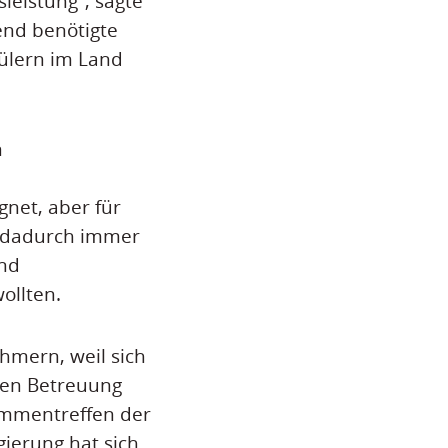
eistung“, sagte
end benötigte
hülern im Land
n
net, aber für
n dadurch immer
nd
ollten.
hmern, weil sich
hen Betreuung
sammentreffen der
ierung hat sich