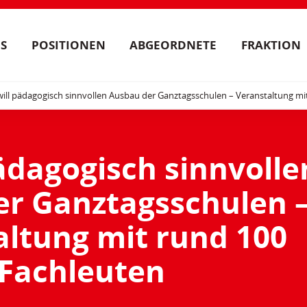
S
POSITIONEN
ABGEORDNETE
FRAKTION
ill pädagogisch sinnvollen Ausbau der Ganztagsschulen – Veranstaltung mi
ädagogisch sinnvolle
r Ganztagsschulen 
altung mit rund 100
Fachleuten