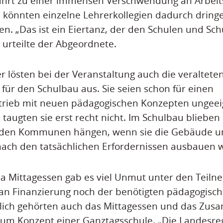
ührt zu einer immensen Verschwendung an Arbeitsl
könnten einzelne Lehrerkollegien dadurch dring
ren. „Das ist ein Eiertanz, der den Schulen und Sc
 urteilte der Abgeordnete.
 lösten bei der Veranstaltung auch die veraltete
 für den Schulbau aus. Sie seien schon für einen
trieb mit neuen pädagogischen Konzepten ungeeig
taugten sie erst recht nicht. Im Schulbau bliebe
 den Kommunen hängen, wenn sie die Gebäude u
ach den tatsächlichen Erfordernissen ausbauen w
 Mittagessen gab es viel Unmut unter den Teilne
an Finanzierung noch der benötigten pädagogisc
eßlich gehörten auch das Mittagessen und das Zu
um Konzept einer Ganztagsschule. „Die Landesreg