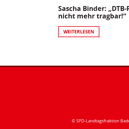
Sascha Binder: „DTB-P
nicht mehr tragbar!“
WEITERLESEN
© SPD-Landtagsfraktion Ba