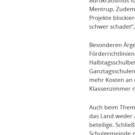
Bürokratismus f
Mentrup. Zudem 
Projekte blockie
schwer schadet“,
Besonderen Ärger
Förderrichtlinien
Halbtagsschulbe
Ganztagsschulen 
mehr Kosten an
Klassenzimmer n
Auch beim Thema
das Land weder 
beteilige. Schli
Schulgemeinde z