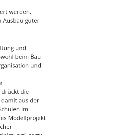
ert werden,
am Ausbau guter
altung und
sowohl beim Bau
rganisation und
e
 drückt die
 damit aus der
 Schulen im
nes Modellprojekt
lcher