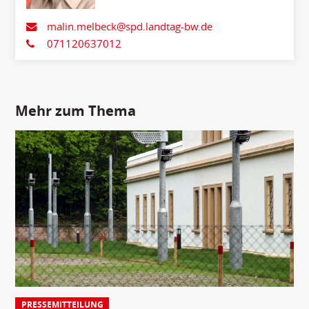
malin.melbeck@spd.landtag-bw.de
071120637012
Mehr zum Thema
PRESSEMITTEILUNG