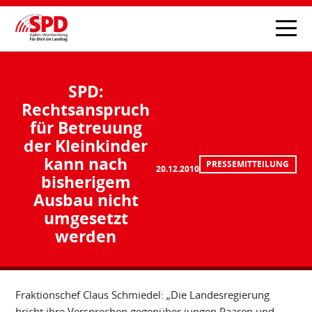
SPD:
Rechtsanspruch
für Betreuung
der Kleinkinder
kann nach
PRESSEMITTEILUNG
20.12.2010
bisherigem
Ausbau nicht
umgesetzt
werden
Fraktionschef Claus Schmiedel: „Die Landesregierung
bricht ihre Versprechen gegenüber jungen Paaren und