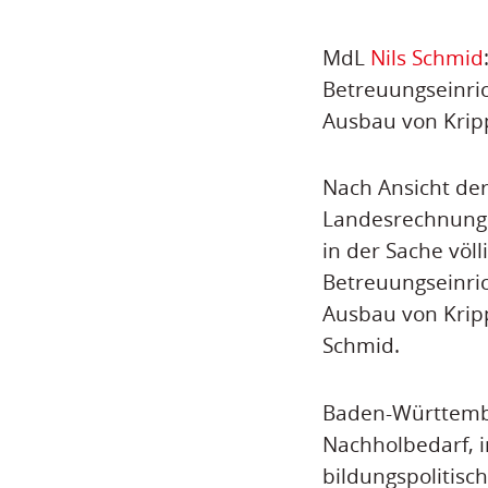
MdL
Nils Schmid
Betreuungseinri
Ausbau von Krip
Nach Ansicht der
Landesrechnungs
in der Sache völ
Betreuungseinri
Ausbau von Kripp
Schmid.
Baden-Württembe
Nachholbedarf, i
bildungspolitisc