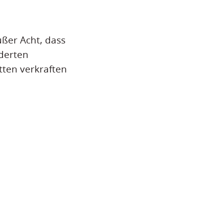
ßer Acht, dass
derten
tten verkraften