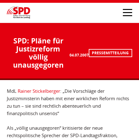
SPD: Pläne für
Justizreform
PRESSEMITTEILUNG
völlig
04.07.2007
unausgegoren
MdL
Rainer Stickelberger
: „Die Vorschläge der
Justizministerin haben mit einer wirklichen Reform nichts
zu tun – sie sind rechtlich abenteuerlich und
finanzpolitisch unseriös“
Als „völlig unausgegoren“ kritisierte der neue
rechtspolitische Sprecher der SPD-Landtagsfraktion,