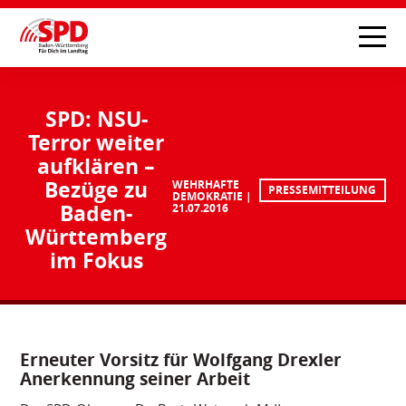
SPD: NSU-
Terror weiter
aufklären –
Bezüge zu
WEHRHAFTE
PRESSEMITTEILUNG
DEMOKRATIE
Baden-
21.07.2016
Württemberg
im Fokus
Erneuter Vorsitz für Wolfgang Drexler
Anerkennung seiner Arbeit