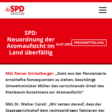
SPD:
Neuordnung der
PRESSEMITTEILUNG
Atomaufsicht im
04.07.2007
Land überfällig
MdL Rainer Stickelberger
: „Statt aus der Pannenserie
ernsthafte Konsequenzen zu ziehen, beschönigt
Umweltminister Müller das vernichtende Urteil des
Kienbaum-Gutachtens zur Atomaufsicht“
MdL Dr. Walter Caroli: „Wir setzen darauf, dass der
Staatsgerichtshof dem rechtswidrigen Taktieren der