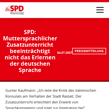
SPD:
Muttersprachlicher
Zusatzunterricht
beeinträchtigt
PRESSEMITTEILUNG
04.07.2007
nicht das Erlernen
der deutschen
Sprache
Gunter Kaufmann: „Ich teile die Kritik des italienischen
Konsulats am Verhalten der Stadt Rastatt. Der
Zusatzunterricht erleichtert den Erwerb von
Sprachkompetenz und trägt zur Integration bei“