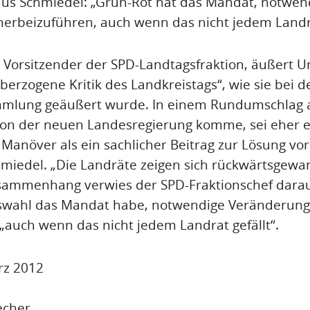
aus Schmiedel: „Grün-Rot hat das Mandat, notwen
erbeizuführen, auch wenn das nicht jedem Landra
 Vorsitzender der SPD-Landtagsfraktion, äußert 
überzogene Kritik des Landkreistags“, wie sie bei 
mlung geäußert wurde. In einem Rundumschlag a
 von der neuen Landesregierung komme, sei eher e
s Manöver als ein sachlicher Beitrag zur Lösung v
miedel. „Die Landräte zeigen sich rückwärtsgewand
usammenhang verwies der SPD-Fraktionschef darau
gswahl das Mandat habe, notwendige Veränderun
„auch wenn das nicht jedem Landrat gefällt“.
rz 2012
echer