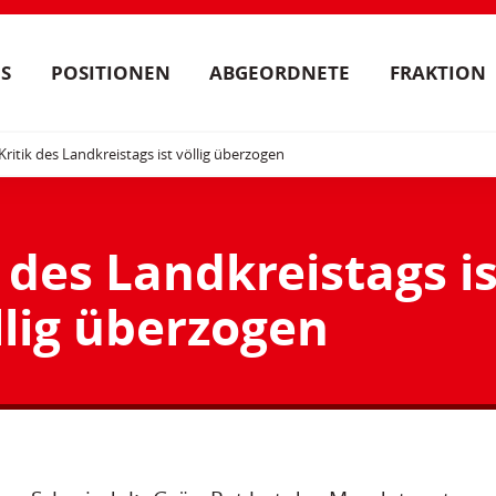
S
POSITIONEN
ABGEORDNETE
FRAKTION
Kritik des Landkreistags ist völlig überzogen
k des Landkreistags is
llig überzogen