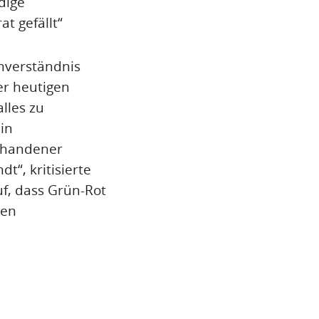
dige
t gefällt“
Unverständnis
der heutigen
lles zu
in
orhandener
t“, kritisierte
f, dass Grün-Rot
gen