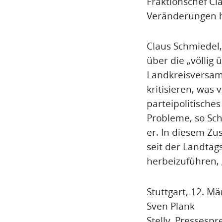
Fraktionschef Cl
Veränderungen h
Claus Schmiedel,
über die „völlig 
Landkreisversam
kritisieren, was
parteipolitische
Probleme, so Sch
er. In diesem Z
seit der Landta
herbeizuführen, 
Stuttgart, 12. Mä
Sven Plank
Stellv. Pressespr