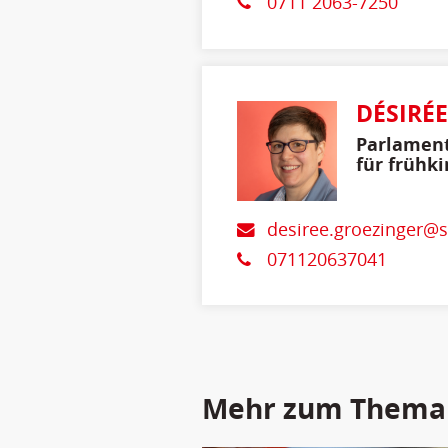
0711 2063-7250
DÉSIRÉ
Parlament
für frühki
desiree.groezinger@
071120637041
Mehr zum Thema