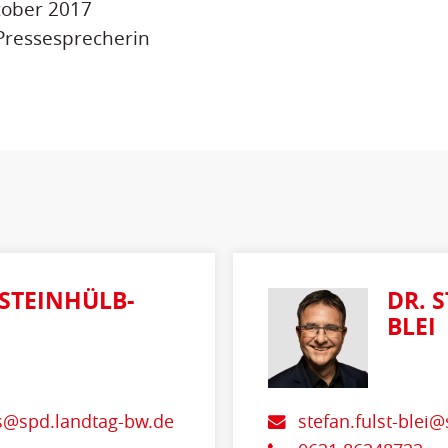
ktober 2017
Pressesprecherin
 STEINHÜLB-
DR. 
BLEI
os@spd.landtag-bw.de
stefan.fulst-blei