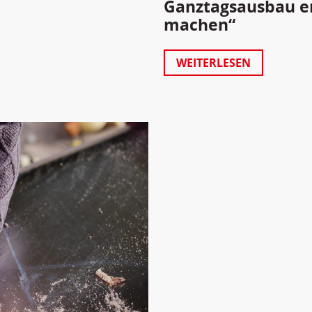
Ganztagsausbau end
machen“
WEITERLESEN