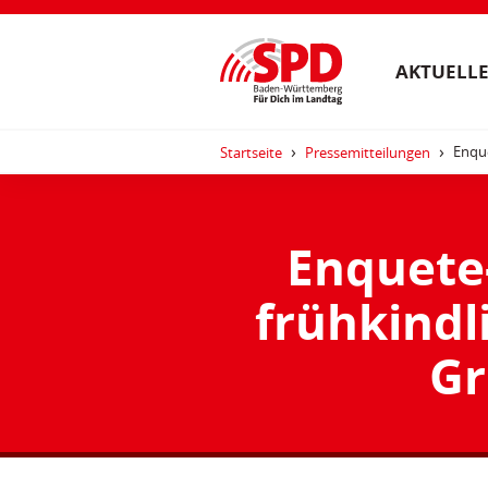
AKTUELLE
Enqu
Startseite
Pressemitteilungen
Enquete
frühkindl
Gr