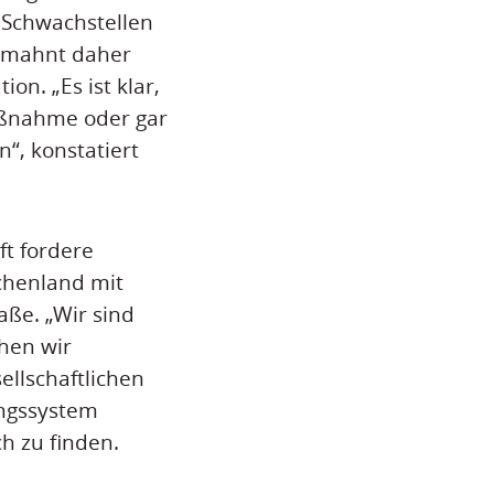
 Schwachstellen
h mahnt daher
on. „Es ist klar,
aßnahme oder gar
“, konstatiert
t fordere
chenland mit
ße. „Wir sind
hen wir
ellschaftlichen
ungssystem
ch zu finden.