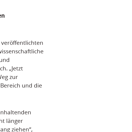
en
veröffentlichten
wissenschaftliche
 und
h. „Jetzt
Weg zur
 Bereich und die
 anhaltenden
ht länger
ang ziehen“,