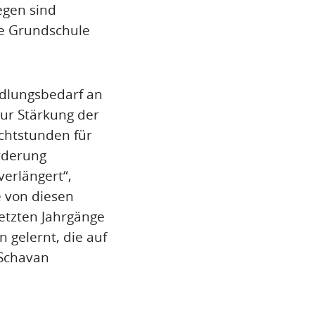
egen sind
ie Grundschule
andlungsbedarf an
ur Stärkung der
chtstunden für
rderung
erlängert“,
e von diesen
letzten Jahrgänge
 gelernt, die auf
 Schavan