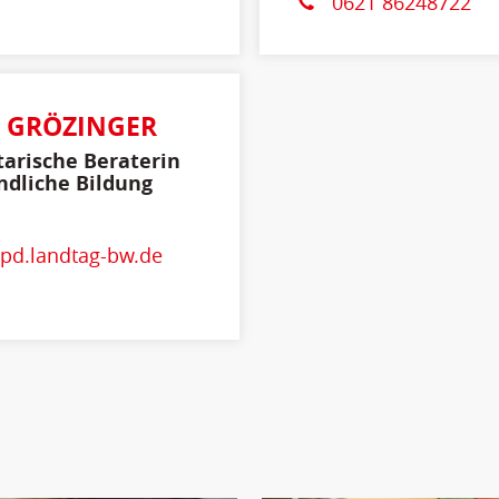
0621 86248722
E GRÖZINGER
arische Beraterin
ndliche Bildung
spd.landtag-bw.de