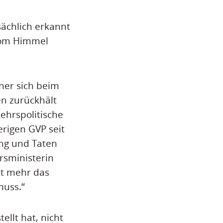
sächlich erkannt
vom Himmel
ner sich beim
n zurückhält
kehrspolitische
erigen GVP seit
ng und Taten
hrsministerin
ht mehr das
muss.“
ellt hat, nicht