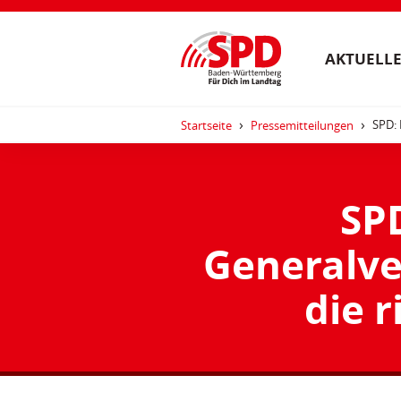
AKTUELLE
SPD: 
Startseite
Pressemitteilungen
SP
Generalve
die r