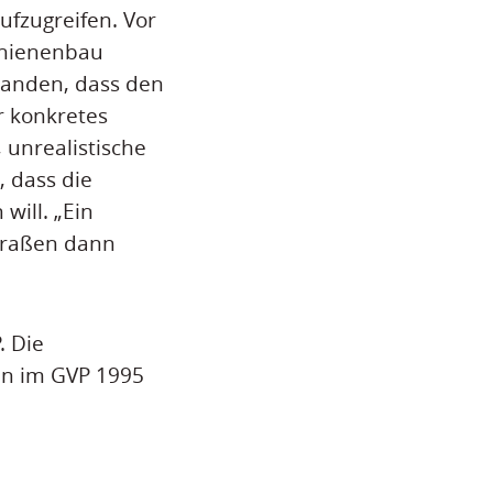
ufzugreifen. Vor
Schienenbau
standen, dass den
r konkretes
, unrealistische
, dass die
will. „Ein
traßen dann
. Die
n im GVP 1995