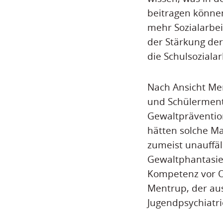
beitragen können
mehr Sozialarbei
der Stärkung der
die Schulsoziala
Nach Ansicht Me
und Schülerment
Gewaltpräventio
hätten solche Ma
zumeist unauffäl
Gewaltphantasien
Kompetenz vor Or
Mentrup, der aus
Jugendpsychiatri