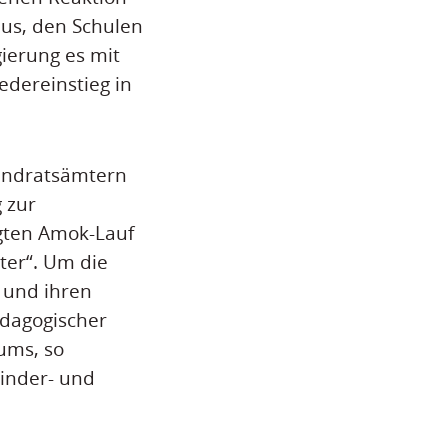
aus, den Schulen
ierung es mit
edereinstieg in
andratsämtern
 zur
gten Amok-Lauf
ter“. Um die
t und ihren
ädagogischer
iums, so
Kinder- und