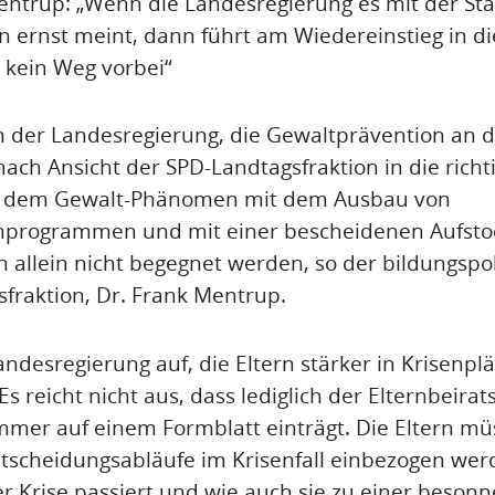
entrup: „Wenn die Landesregierung es mit der St
 ernst meint, dann führt am Wiedereinstieg in di
t kein Weg vorbei“
der Landesregierung, die Gewaltprävention an d
nach Ansicht der SPD-Landtagsfraktion in die richt
ne dem Gewalt-Phänomen mit dem Ausbau von
programmen und mit einer bescheidenen Aufsto
 allein nicht begegnet werden, so der bildungspol
fraktion, Dr. Frank Mentrup.
andesregierung auf, die Eltern stärker in Krisenpl
s reicht nicht aus, dass lediglich der Elternbeira
mer auf einem Formblatt einträgt. Die Eltern mü
ntscheidungsabläufe im Krisenfall einbezogen wer
er Krise passiert und wie auch sie zu einer beson