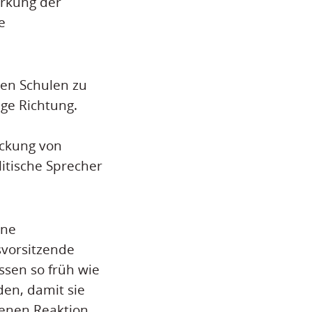
ärkung der
e
en Schulen zu
ige Richtung.
ckung von
itische Sprecher
äne
tsvorsitzende
ssen so früh wie
den, damit sie
nenen Reaktion