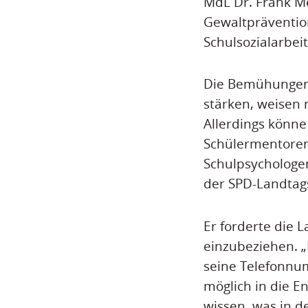
MdL Dr. Frank M
Gewaltprävention
Schulsozialarbei
Die Bemühungen 
stärken, weisen 
Allerdings kön
Schülermentoren
Schulpsychologen
der SPD-Landtags
Er forderte die L
einzubeziehen. „E
seine Telefonnum
möglich in die E
wissen, was in d