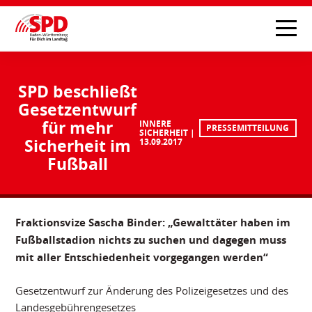
SPD beschließt
Gesetzentwurf
für mehr
INNERE
PRESSEMITTEILUNG
SICHERHEIT
Sicherheit im
13.09.2017
Fußball
Fraktionsvize Sascha Binder: „Gewalttäter haben im
Fußballstadion nichts zu suchen und dagegen muss
mit aller Entschiedenheit vorgegangen werden“
Gesetzentwurf zur Änderung des Polizeigesetzes und des
Landesgebührengesetzes