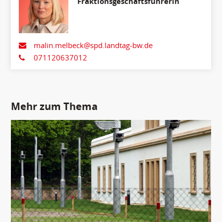
Fraktionsgeschäftsführerin
malin.melbeck@spd.landtag-bw.de
071120637012
Mehr zum Thema