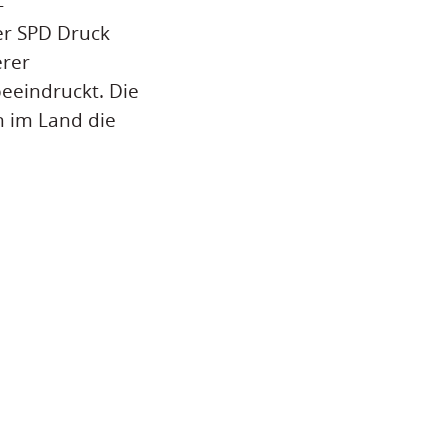
-
er SPD Druck
erer
eeindruckt. Die
 im Land die