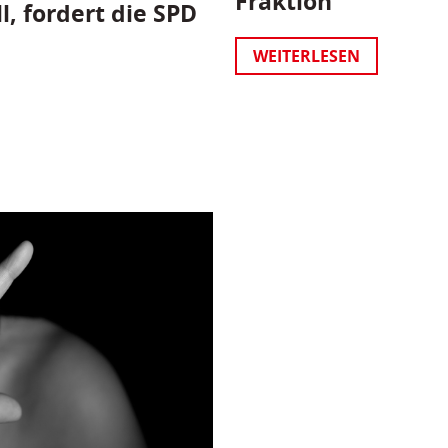
Fraktion
l, fordert die SPD
WEITERLESEN