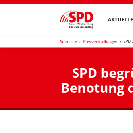
AKTUELLE
SPD b
Startseite
Pressemitteilungen
SPD begr
Benotung d