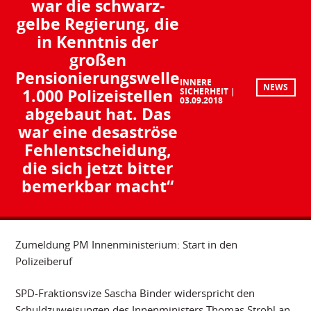
war die schwarz-
gelbe Regierung, die
in Kenntnis der
großen
Pensionierungswelle
INNERE
NEWS
1.000 Polizeistellen
SICHERHEIT
03.09.2018
abgebaut hat. Das
war eine desaströse
Fehlentscheidung,
die sich jetzt bitter
bemerkbar macht“
Zumeldung PM Innenministerium: Start in den
Polizeiberuf
SPD-Fraktionsvize Sascha Binder widerspricht den
Schuldzuweisungen des Innenministers Thomas Strobl an