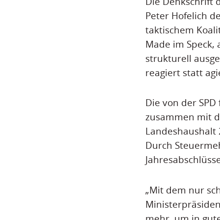
Die Denkschrift 
Peter Hofelich d
taktischem Koali
Made im Speck, a
strukturell ausge
reagiert statt ag
Die von der SPD 
zusammen mit de
Landeshaushalt 2
Durch Steuermeh
Jahresabschlüss
„Mit dem nur sc
Ministerpräsiden
mehr, um in gute