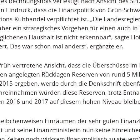
des Rechnungshofs verfestigt nach Ansicht des SP
en Eindruck, dass die Finanzpolitik von Grün-Schw
tions-Kuhhandel verpflichtet ist. „Die Landesregie
ber ein strategisches Vorgehen für einen auch in
glichenen Haushalt ist nicht erkennbar“, sagte Hof
iert. Das war schon mal anders“, ergänzte er.
früh vertretene Ansicht, dass die Überschüsse im
n angelegten Rücklagen Reserven von rund 5 Mil
015 ergeben, werde durch die Denkschrift ebenfal
reinnahmen würden diese Reserven, trotz Entn
en 2016 und 2017 auf diesem hohen Niveau bleib
heibchenweisen Einräumen der sehr guten Finanz
t und seine Finanzministerin nun keine hinreiche
n Zeiten noch wirksam finanzpolitisch zu steuern“,