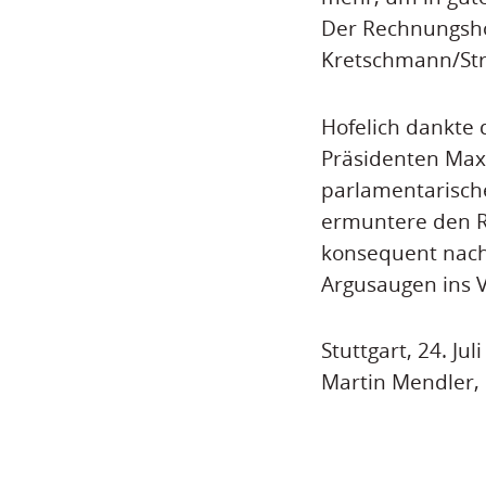
Der Rechnungsho
Kretschmann/Stro
Hofelich dankte
Präsidenten Max M
parlamentarische
ermuntere den R
konsequent nac
Argusaugen ins V
Stuttgart, 24. Jul
Martin Mendler,