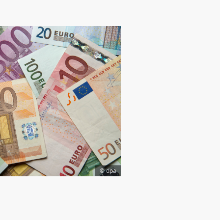
© dpa