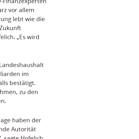
D-Finanzexperten
arz vor allem
rung lebt wie die
 Zukunft
elich. „Es wird
 Landeshaushalt
liarden im
ls bestätigt.
ahmen, zu den
en.
lage haben der
nde Autorität
 sagte Hofelich.