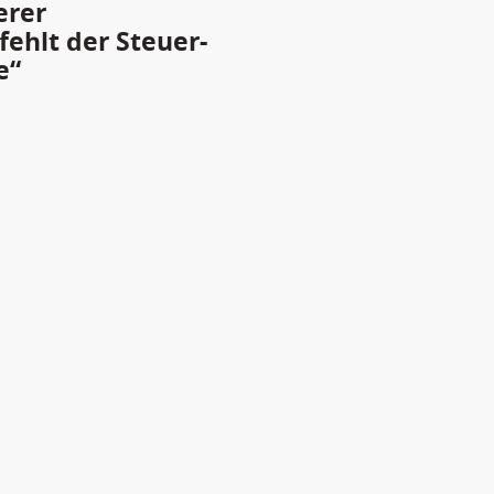
erer
ehlt der Steuer-
e“