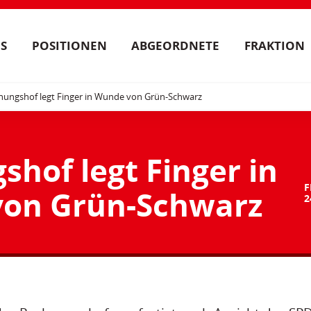
S
POSITIONEN
ABGEORDNETE
FRAKTION
nungshof legt Finger in Wunde von Grün-Schwarz
hof legt Finger in
F
on Grün-Schwarz
2