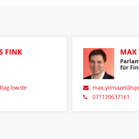
S FINK
MAX 
Parlam
für Fi
und In
dtag-bw.de
max.yilmazel@spd
071120637161