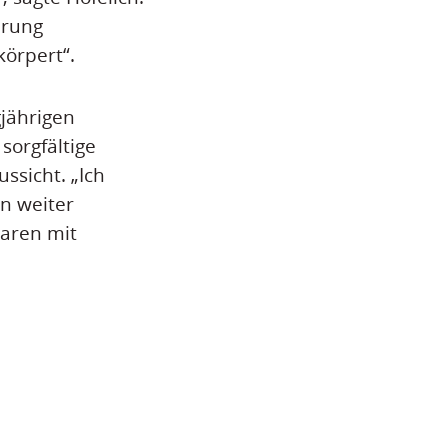
erung
körpert“.
jährigen
sorgfältige
ssicht. „Ich
n weiter
aren mit