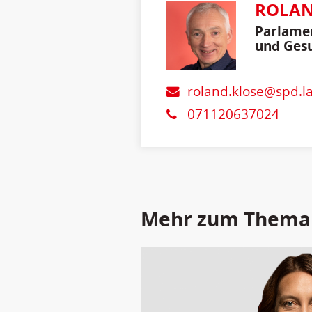
ROLAN
Parlamen
und Gesu
roland.klose@spd.l
071120637024
Mehr zum Thema