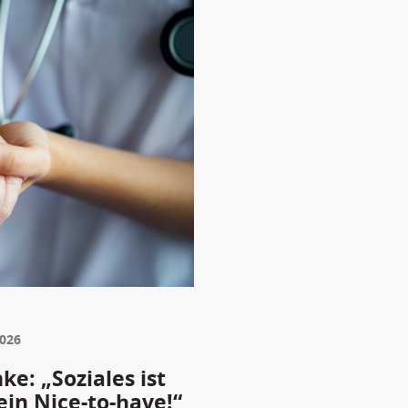
2026
e: „Soziales ist
ein Nice-to-have!“