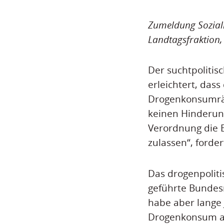
Zumeldung Sozial
Landtagsfraktion,
Der suchtpolitis
erleichtert, dass
Drogenkonsumräu
keinen Hinderun
Verordnung die
zulassen“, forder
Das drogenpolitis
geführte Bundes
habe aber lange J
Drogenkonsum au