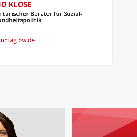
D KLOSE
tarischer Berater für Sozial-
ndheitspolitik
andtag-bw.de