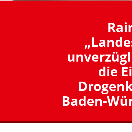
Rai
„Lande
unverzügl
die E
Drogen
Baden-Wür