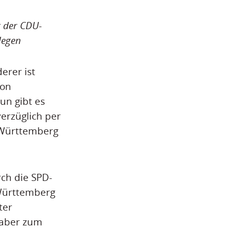
 der CDU-
legen
erer ist
von
n gibt es
erzüglich per
-Württemberg
rch die SPD-
Württemberg
ter
 aber zum