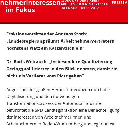
tnehmerinteressen
„ZUKUNFT DER ARBEIT“:
PRESSEM
ARBEITNEHMERINTERESSEN
im Fokus
IM FOKUS
03.11.2017
Fraktionsvorsitzender Andreas Stoch:
„Landesregierung räumt Arbeitnehmervertretern
höchstens Platz am Katzentisch ein“
Dr. Boris Weirauch: „Insbesondere Qualifizierung
Geringqualifizierter in den Blick nehmen, damit sie
nicht als Verlierer vom Platz gehen“
Angesichts der großen Herausforderungen durch die
Digitalisierung und den notwendigen
Transformationsprozess der Automobilindustrie
befürchtet die SPD-Landtagsfraktion eine Benachteiligung
der Interessen von Arbeitnehmerinnen und
Arbeitnehmern in Baden-Württemberg und legt nun ein