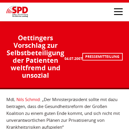
Oettingers
Vorschlag zur
Selbstbeteiligung
PRESSEMITTEILUNG
der Patienten
04.07.2007
weltfremd und
unsozial
MdL
Nils Schmid
: „Der Ministerpräsident sollte mit dazu
beitragen, dass die Gesundheitsreform der Großen
Koalition zu einem guten Ende kommt, und sich nicht mit
unverantwortlichen Plänen zur Privatisierung von
Krankheitsrisiken aufspielen“