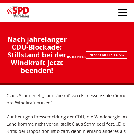
Nach jahrelanger
CDU-Blockade:
Stillstand bei der
PRESSEMITTEILUNG
05.03.2013
Windkraft jetzt
beenden!
Claus Schmiedel: „Landräte müssen Ermessensspielräume
pro Windkraft nutzen“
Zur heutigen Pressemeldung der CDU, die Windenergie im
Land komme nicht voran, stellt Claus Schmiedel fest: „Die
Kritik der Opposition ist bizarr, denn niemand anderes als