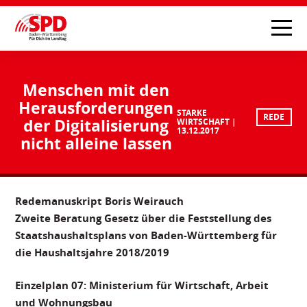
Menschen mit den
Herausforderungen
STARKE
REDE
der Digitalisierung
WIRTSCHAFT
13.12.2017
nicht alleine lassen
Redemanuskript Boris Weirauch
Zweite Beratung Gesetz über die Feststellung des
Staatshaushaltsplans von Baden-Württemberg für
die Haushaltsjahre 2018/2019
Einzelplan 07: Ministerium für Wirtschaft, Arbeit
und Wohnungsbau