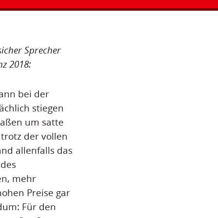
sicher Sprecher
nz 2018:
mann bei der
chlich stiegen
raßen um satte
rotz der vollen
d allenfalls das
 des
en, mehr
hohen Preise gar
rdum: Für den