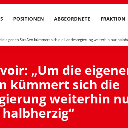
S
POSITIONEN
ABGEORDNETE
FRAKTION
 die eigenen Straßen kümmert sich die Landesregierung weiterhin nur halbhe
ivoir: „Um die eigen
n kümmert sich die
gierung weiterhin n
halbherzig“