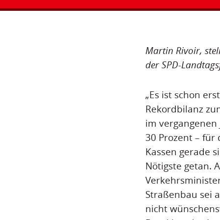
Martin Rivoir, ste
der SPD-Landtagsf
„Es ist schon er
Rekordbilanz zu
im vergangenen 
30 Prozent – für
Kassen gerade si
Nötigste getan. 
Verkehrsministe
Straßenbau sei 
nicht wünschensw