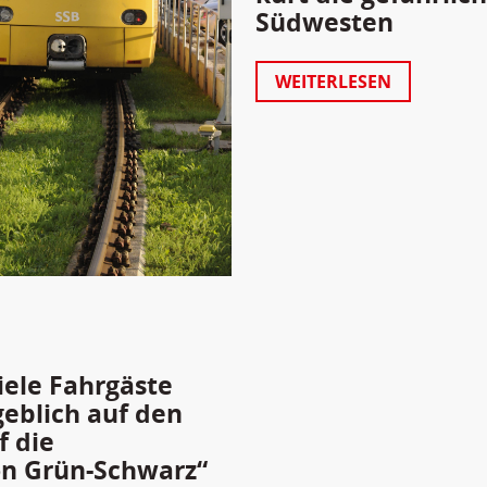
Südwesten
WEITERLESEN
iele Fahrgäste
geblich auf den
f die
on Grün-Schwarz“