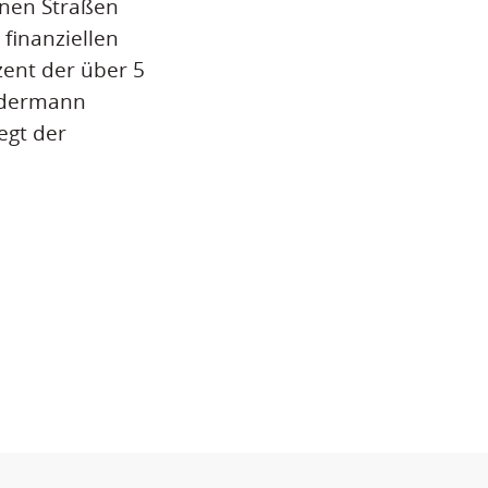
enen Straßen
finanziellen
zent der über 5
ordermann
egt der