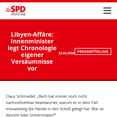
Libyen-Affäre:
Innenminister
legt Chronologie
PRESSEMITTEILUNG
eigener
22.04.2008
Versäumnisse
vor
Claus Schmiedel: „Rech hat immer noch nicht
nachvollziehbar beantwortet, warum er in dem Fall
monatelang die Hände in den Schoß gelegt hat. War es
Absicht oder Unvermögen?“