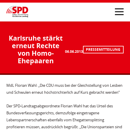
Karlsruhe stärkt
erneut Rechte
PRESSEMITTEILUNG
von Homo-
06.06.2013
Ehepaaren
MdL Florian Wahl: „Die CDU muss bei der Gleichstellung von Lesben
und Schwulen erneut höchstrichterlich auf Kurs gebracht werden“
Der SPD-Landtagsabgeordnete Florian Wahl hat das Urteil des
Bundesverfassungsgerichts, demzufolge eingetragene
Lebenspartnerschaften ebenfalls vom Ehegattensplitting
profitieren müssen, ausdrücklich begrüßt. „Die Unionsparteien sind