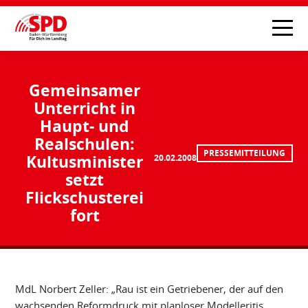
Gemeinsamer
Unterricht in
Haupt- und
Realschulen:
PRESSEMITTEILUNG
Kultusminister
20.02.2008
setzt
Flickschusterei
fort
MdL Norbert Zeller: „Rau ist ein Getriebener, der auf den
wachsenden Reformdruck mit planloser Modelleritis