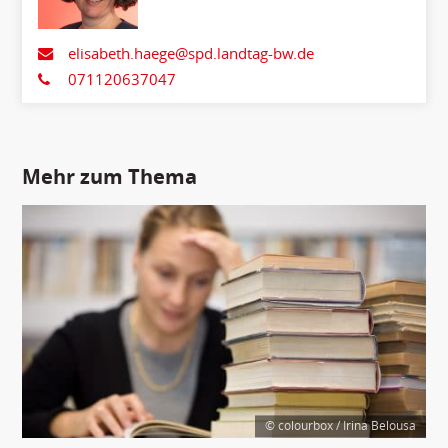
elisabeth.haege@spd.landtag-bw.de
071120637047
Mehr zum Thema
© colourbox / Irina Belousa