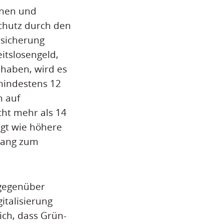
nnen und
chutz durch den
rsicherung
itslosengeld,
 haben, wird es
mindestens 12
h auf
cht mehr als 14
igt wie höhere
gang zum
mgegenüber
italisierung
ich, dass Grün-