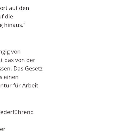
wort auf den
f die
g hinaus.“
ngig von
at das von der
ssen. Das Gesetz
s einen
tur für Arbeit
 federführend
ker