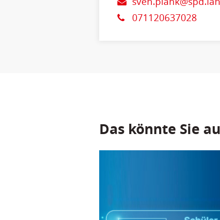
sven.plank@spd.la
071120637028
Das könnte Sie au