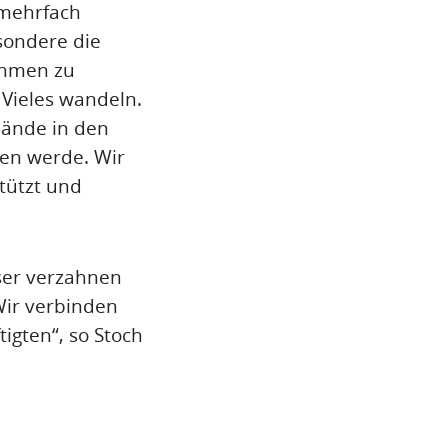
 mehrfach
sondere die
ehmen zu
Vieles wandeln.
Hände in den
ren werde. Wir
tützt und
ser verzahnen
ir verbinden
igten“, so Stoch