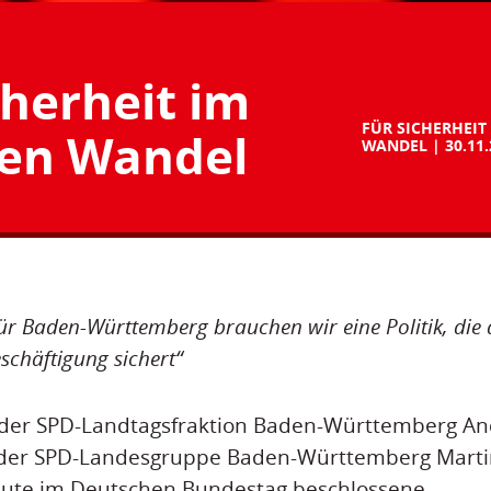
cherheit im
FÜR SICHERHEIT
len Wandel
WANDEL
30.11
ür Baden-Württemberg brauchen wir eine Politik, die
schäftigung sichert“
 der SPD-Landtagsfraktion Baden-Württemberg An
e der SPD-Landesgruppe Baden-Württemberg Mart
ute im Deutschen Bundestag beschlossene