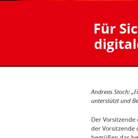
Für Si
digita
Andreas Stoch: „F
unterstützt und Be
Der Vorsitzende
der Vorsitzend
begrüßen das he