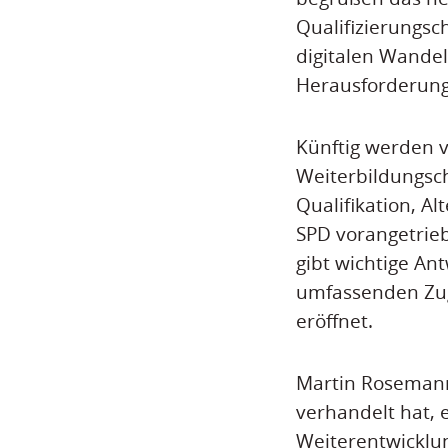
Qualifizierungsc
digitalen Wandel 
Herausforderunge
Künftig werden v
Weiterbildungsc
Qualifikation, A
SPD vorangetrie
gibt wichtige An
umfassenden Zug
eröffnet.
Martin Rosemann
verhandelt hat, e
Weiterentwicklun