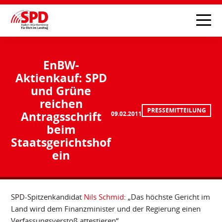
EnBW-
Aktienkauf: SPD
und Grüne
reichen
PRESSEMITTEILUNG
Antragsschrift
09.02.2011
beim
Staatsgerichtshof
ein
SPD-Spitzenkandidat
Nils Schmid
: „Das höchste Gericht im
Land wird dem Finanzminister und der Regierung einen
Verfassungsverstoß attestieren“