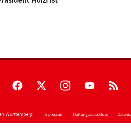
räsident Hölzl ist
den-Württemberg
Impressum
Haftungsausschluss
Datensc