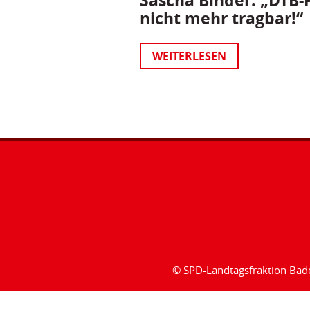
Sascha Binder: „DTB-P
nicht mehr tragbar!“
WEITERLESEN
© SPD-Landtagsfraktion Ba