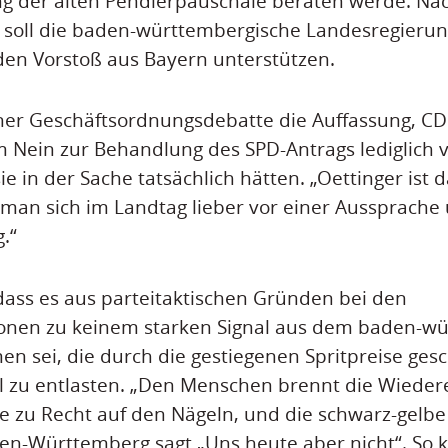
g der alten Pendlerpauschale beraten werde. Na
 soll die baden-württembergische Landesregierun
n Vorstoß aus Bayern unterstützen.
einer Geschäftsordnungsdebatte die Auffassung, C
m Nein zur Behandlung des SPD-Antrags lediglich 
ie in der Sache tatsächlich hätten. „Oettinger is
 man sich im Landtag lieber vor einer Aussprache
.“
dass es aus parteitaktischen Gründen bei den
ionen zu keinem starken Signal aus dem baden-w
 sei, die durch die gestiegenen Spritpreise ges
ll zu entlasten. „Den Menschen brennt die Wieder
 zu Recht auf den Nägeln, und die schwarz-gelbe
en-Württemberg sagt „Uns heute aber nicht“. So