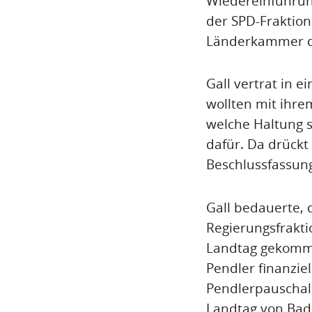
Wiedereinführun
der SPD-Fraktion
Länderkammer de
Gall vertrat in 
wollten mit ihre
welche Haltung s
dafür. Da drückt
Beschlussfassung
Gall bedauerte, 
Regierungsfrakt
Landtag gekommen
Pendler finanzie
Pendlerpauschale
Landtag von Bad