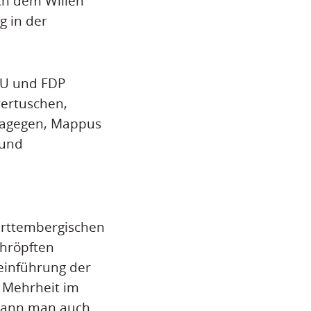
ch dem Willen
g in der
DU und FDP
vertuschen,
t dagegen, Mappus
 und
ürttembergischen
chröpften
einführung der
 Mehrheit im
 kann man auch