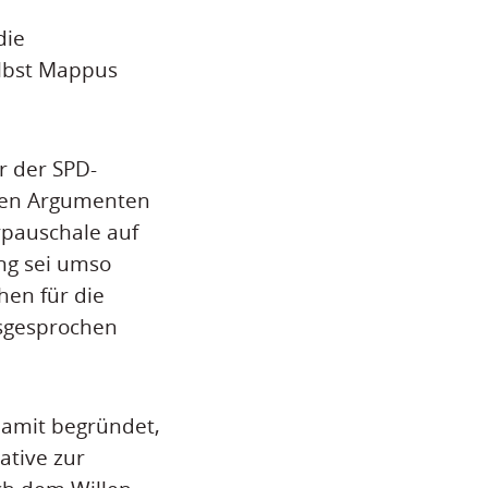
die
elbst Mappus
r der SPD-
gen Argumenten
rpauschale auf
ng sei umso
hen für die
usgesprochen
 damit begründet,
ative zur