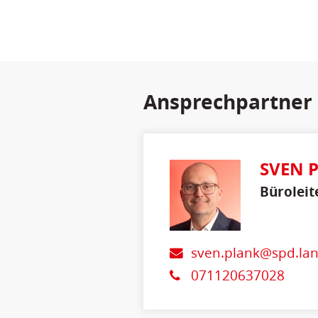
Ansprechpartner
SVEN 
Büroleit
sven.plank@spd.la
071120637028