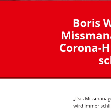
Boris 
Missman
Corona-H
sc
„Das Missmanage
wird immer schlim