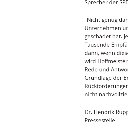
Sprecher der SPD
„Nicht genug dam
Unternehmen und
geschadet hat. J
Tausende Empfäng
dann, wenn diese
wird Hoffmeister
Rede und Antwort
Grundlage der En
Rückforderungen
nicht nachvollzi
Dr. Hendrik Rup
Pressestelle