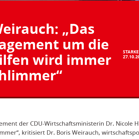
Weirauch: „Das
agement um die
STARKE
ilfen wird immer
27.10.2
hlimmer“
ment der CDU-Wirtschaftsministerin Dr. Nicole H
mer“, kritisiert Dr. Boris Weirauch, wirtschaftspo