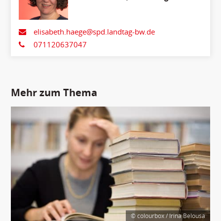
Kunst
elisabeth.haege@spd.landtag-bw.de
071120637047
Mehr zum Thema
© colourbox / Irina Belousa